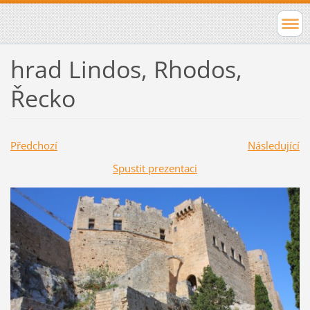
hrad Lindos, Rhodos,
Řecko
Předchozí
Následující
Spustit prezentaci