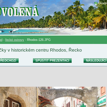
Úvodn
od
-
řecké ostrovy
-
Rhodos-126.JPG
ičky v historickém centru Rhodos, Řecko
ŘEDCHOZÍ
SPUSTIT PREZENTACI
NÁSLEDUJÍCÍ