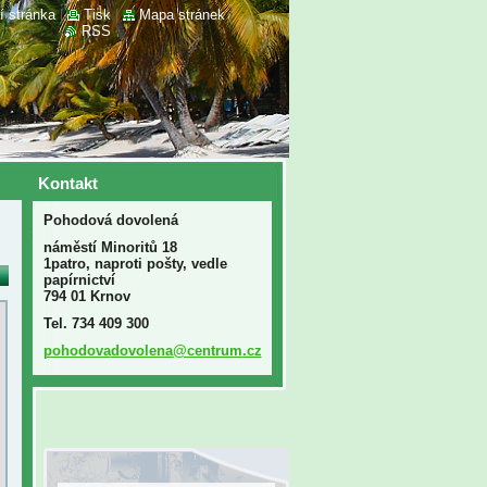
í stránka
|
Tisk
|
Mapa stránek
|
RSS
Kontakt
Pohodová dovolená
náměstí Minoritů 18
1patro, naproti pošty, vedle
papírnictví
794 01 Krnov
Tel. 734 409 300
pohodova
dovolena
@centrum
.cz