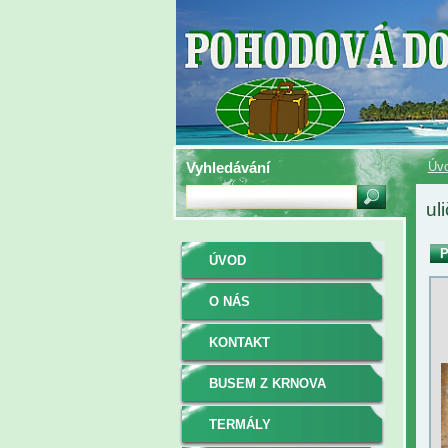
Vyhledávání
Úv
ul
P
ÚVOD
O NÁS
KONTAKT
BUSEM Z KRNOVA
TERMÁLY