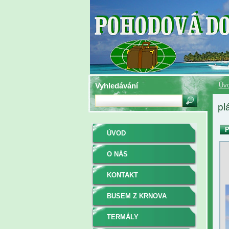
Vyhledávání
Úv
pl
P
ÚVOD
O NÁS
KONTAKT
BUSEM Z KRNOVA
TERMÁLY