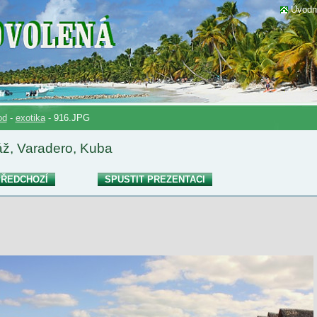
Úvodn
od
-
exotika
-
916.JPG
áž, Varadero, Kuba
ŘEDCHOZÍ
SPUSTIT PREZENTACI