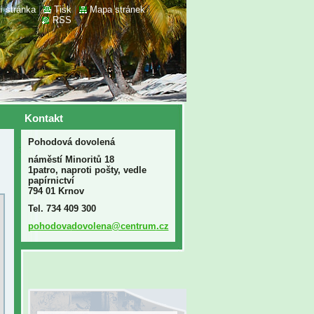
í stránka
|
Tisk
|
Mapa stránek
|
RSS
Kontakt
Pohodová dovolená
náměstí Minoritů 18
1patro, naproti pošty, vedle
papírnictví
794 01 Krnov
Tel. 734 409 300
pohodova
dovolena
@centrum
.cz