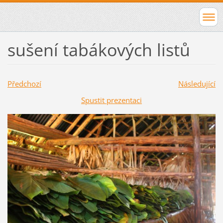
sušení tabákových listů
Předchozí
Následující
Spustit prezentaci