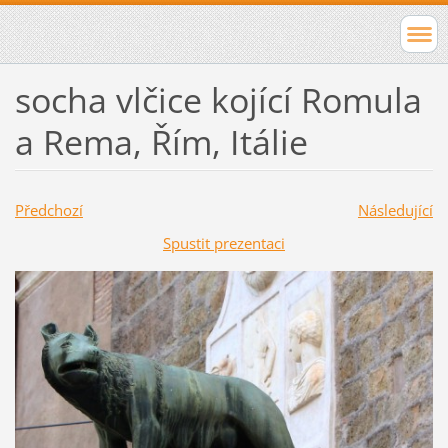
socha vlčice kojící Romula
a Rema, Řím, Itálie
Předchozí
Následující
Spustit prezentaci